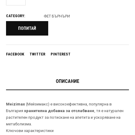
CATEGORY:
ФЕТ БЪРНЪРИ
ПОПИТАЙ
FACEBOOK
TWITTER
PINTEREST
ОПИСАНИЕ
Meizimax
(Мейзимакс) е високоефективна, популярна в
България
хранителна добавка за отслабване
, тя е натурален
растителен продукт за потискане на апетита и ускоряване на
метаболизма.
Ключови характеристики