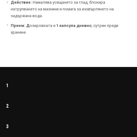
Действие:
Намалява усещането за глад, блокира
натрупването на мазнини и помага за изхвърлянето на
задържана вода.
Прием: Д
озировката е
1 капсула дневно
, сутрин преди
хранене.
1
2
3