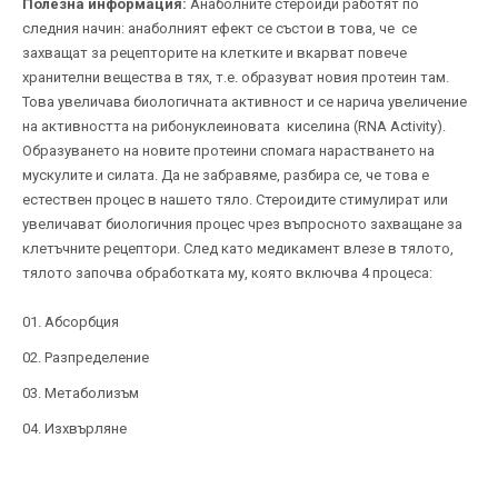
Полезна информация:
Анаболните стероиди работят по
следния начин: анаболният ефект се състои в това, че се
захващат за рецепторите на клетките и вкарват повече
хранителни вещества в тях, т.е. образуват новия протеин там.
Това увеличава биологичната активност и се нарича увеличение
на активността на рибонуклеиновата киселина (RNA Activity).
Образуването на новите протеини спомага нарастването на
мускулите и силата. Да не забравяме, разбира се, че това е
естествен процес в нашето тяло. Стероидите стимулират или
увеличават биологичния процес чрез въпросното захващане за
клетъчните рецептори. След като медикамент влезе в тялото,
тялото започва обработката му, която включва 4 процеса:
Абсорбция
Разпределение
Метаболизъм
Изхвърляне