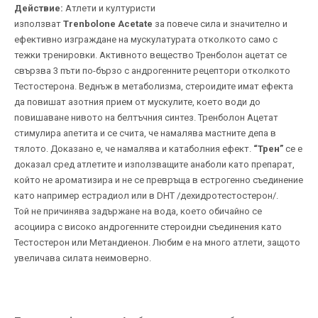
Действие:
Атлети и културисти
използват
Trenbolone Acetate
за повече сила и значително и
ефективно изграждане на мускулатурата отколкото само с
тежки тренировки. Активното вещество Тренболон ацетат се
свързва 3 пъти по-бързо с андрогенните рецептори отколкото
Тестостерона. Веднъж в метаболизма, стероидите имат ефекта
да повишат азотния прием от мускулите, което води до
повишаване нивото на белтъчния синтез. Тренболон Ацетат
стимулира апетита и се счита, че намалява мастните депа в
тялото. Доказано е, че намалява и катаболния ефект.
“Трен”
се е
доказал сред атлетите и използващите анаболи като препарат,
който не ароматизира и не се превръща в естрогенно съединение
като например естрадиол или в DHT /дехидротестостерон/.
Той не причинява задържане на вода, което обичайно се
асоциира с високо андрогенните стероидни съединения като
Тестостерон или Метандиенон. Любим е на много атлети, защото
увеличава силата неимоверно.