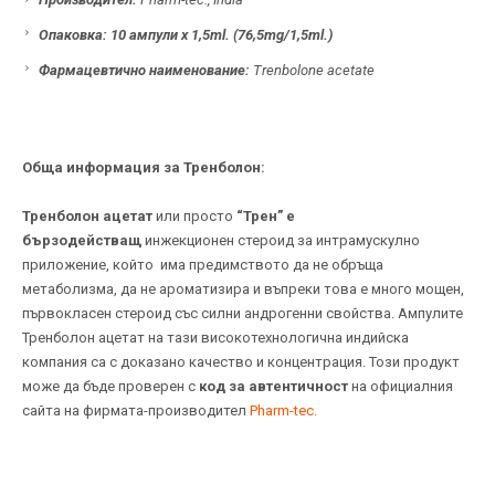
Опаковка: 10 ампули х 1,5ml. (76,5mg/1,5ml.)
Фармацевтично наименование:
Trenbolone acetate
Обща информация за Тренболон:
Тренболон ацетат
или просто
“Трен” e
бързодействащ
инжекционен стероид за интрамускулно
приложение, който има предимството да не обръща
метаболизма, да не ароматизира и въпреки това е много мощен,
първокласен стероид със силни андрогенни свойства. Ампулите
Тренболон ацетат на тази високотехнологична индийска
компания са с доказано качество и концентрация. Този продукт
може да бъде проверен с
код за автентичност
на официалния
сайта на фирмата-производител
Pharm-tec.