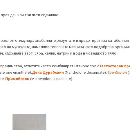
. през ден или три пъти седмично
.
озолол стимулира анаболните резултати и предотвратява катаболния 
о на мускулите, намалява телесните мазнини като подобрява органичн
те, съхранява азот, сяра, калий, натрий и вода в човешкото тяло.
и предимства, атлетите често комбинират Станозолол с
Тестостерон пр
sterone enanthate),
Дека Дураболин
(Nandrolone decanoate),
Тренболон
(
о и
Примоболан
(Methenolone enanthate)
.