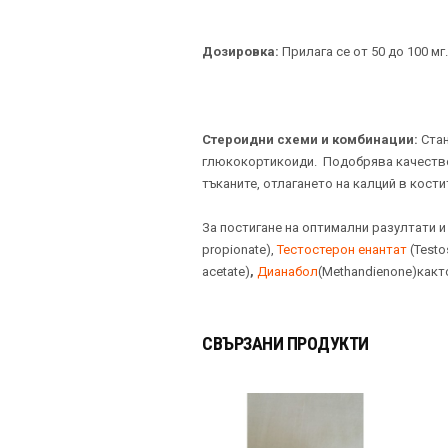
Дозировка:
Прилага се от 50 до 100 мг
Стероидни схеми и комбинации:
Стан
глюкокортикоиди. Подобрява качествот
тъканите, отлагането на калций в кости
За постигане на оптимални разултати 
propionate),
Тестостерон енантат
(Testo
acetate)
,
Дианабол
(Methandienone)какт
СВЪРЗАНИ ПРОДУКТИ