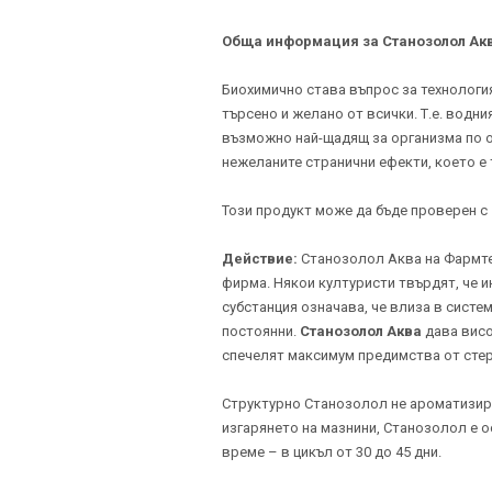
Обща информация за Станозолол Ак
Биохимично става въпрос за технология
търсено и желано от всички. Т.е. вод
възможно най-щадящ за организма по о
нежеланите странични ефекти, което е 
Този продукт може да бъде проверен с
Действие:
Станозолол Аква на Фармтек
фирма. Някои културисти твърдят, че и
субстанция означава, че влиза в систе
постоянни.
Станозолол Аква
дава висо
спечелят максимум предимства от стер
Структурно Станозолол не ароматизира 
изгарянето на мазнини, Станозолол e 
време – в цикъл от 30 до 45 дни.