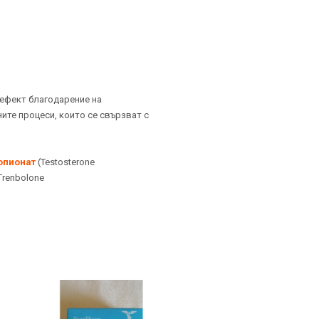
ефект благодарение на
ите процеси, които се свързват с
опиона
т
(Testosterone
Trenbolone