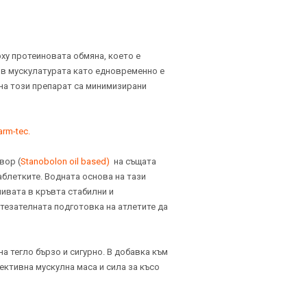
рху протеиновата обмяна, което е
 в мускулатурата като едновременно е
на този препарат са минимизирани
arm-tec.
вор (
Stanobolon oil based)
на същата
аблетките. Водната основа на тази
нивата в кръвта стабилни и
тезателната подготовка на атлетите да
а тегло бързо и сигурно. В добавка към
ктивна мускулна маса и сила за късо