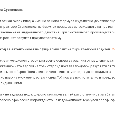
ва Суспензия:
 от най-висок клас, а именно за нова формула с удължено действие въ
ният разтвор Станозолол на Фармтек повишава изграждането на протеин
тношение на андрогенното действие. При синтетичното производство 
търсеният резултат при употребата му.
код за автентичност
на официалния сайт на фирмата-производител
Ph
 е инжекционен стероид на водна основа за разлика от масления разт
нжекционната версия на този стероид показва по-добри резултати от т
мите много бързо. Това изисква често инжектиране, за да се поддържат 
ко ниво на мускулен растеж и сила. Той помага изключително в предсъс
оидния цикъл.
и не задържа вода. Широко се използва, тъй като стимулира загубата н
особено ефикасен в изграждането на издръжливост, мускулен релеф, ефе