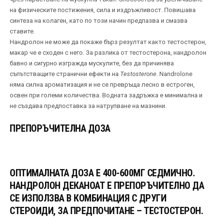
на физическите постижения, сила и издръжливост. Повишава
синтеза на колаген, като по този начин предпазва и смазва
ставите.
Нандролон не може да покаже бърз резултат както тестостерон,
макар че е сходен с него. За разлика от тестостерона, нандролон
бавно и сигурно изгражда мускулите, без да причинява
съпътстващите странични ефекти на
Testosterone
. Nandrolone
няма силна ароматизация и не се превръща лесно в естроген,
освен при големи количества. Водната задръжка е минимална и
не създава предпоставка за натрупване на мазнини.
ПРЕПОРЪЧИТЕЛНА ДОЗА
ОПТИМАЛНАТА ДОЗА Е 400-600МГ СЕДМИЧНО.
НАНДРОЛОН ДЕКАНОАТ Е ПРЕПОРЪЧИТЕЛНО ДА
СЕ ИЗПОЛЗВА В КОМБИНАЦИЯ С ДРУГИ
СТЕРОИДИ, ЗА ПРЕДПОЧИТАНЕ – ТЕСТОСТЕРОН.