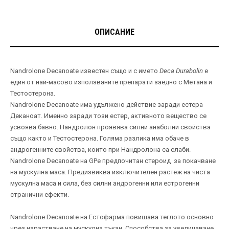
ОПИСАНИЕ
Nandrolone Decanoate известен също и с името
Deca Durabolin
е
един от най-масово използваните препарати заедно с Метана и
Тестостерона.
Nandrolone Decanoate има удължено действие заради естера
Деканоат. Именно заради този естер, активното вещество се
усвоява бавно. Нандролон проявява силни анаболни свойства
също както и Тестостерона. Голяма разлика има обаче в
андрогенните свойства, които при Нандролона са слаби.
Nandrolone Decanoate на GPе предпочитан стероид за покачване
на мускулна маса. Предизвиква изключителен растеж на чиста
мускулна маса и сила, без силни андрогенни или естрогенни
странични ефекти.
Nandrolone Decanoate на Естофарма повишава теглото основно
чрез нарастване на мускулна тъкан. Способства за увеличаване