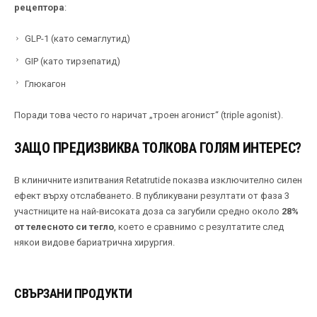
рецептора
:
GLP-1 (като семаглутид)
GIP (като тирзепатид)
Глюкагон
Поради това често го наричат „троен агонист“ (triple agonist).
ЗАЩО ПРЕДИЗВИКВА ТОЛКОВА ГОЛЯМ ИНТЕРЕС?
В клиничните изпитвания Retatrutide показва изключително силен
ефект върху отслабването. В публикувани резултати от фаза 3
участниците на най-високата доза са загубили средно около
28%
от телесното си тегло
, което е сравнимо с резултатите след
някои видове бариатрична хирургия.
СВЪРЗАНИ ПРОДУКТИ