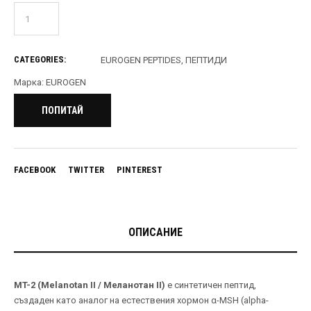
CATEGORIES:
EUROGEN PEPTIDES
,
ПЕПТИДИ
Марка:
EUROGEN
ПОПИТАЙ
FACEBOOK
TWITTER
PINTEREST
ОПИСАНИЕ
MT-2 (Melanotan II / Меланотан II)
е синтетичен пептид,
създаден като аналог на естествения хормон α-MSH (alpha-