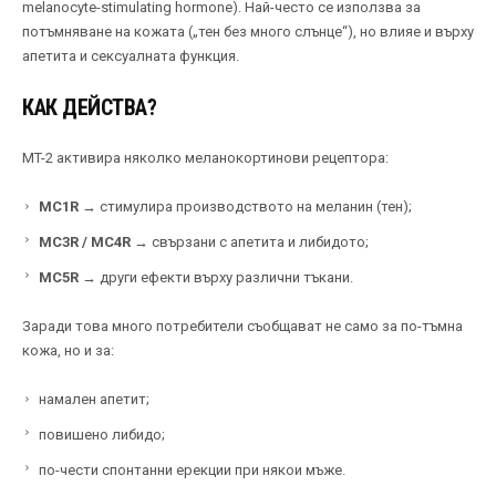
melanocyte-stimulating hormone). Най-често се използва за
потъмняване на кожата („тен без много слънце“), но влияе и върху
апетита и сексуалната функция.
КАК ДЕЙСТВА?
MT-2 активира няколко меланокортинови рецептора:
MC1R
→ стимулира производството на меланин (тен);
MC3R / MC4R
→ свързани с апетита и либидото;
MC5R
→ други ефекти върху различни тъкани.
Заради това много потребители съобщават не само за по-тъмна
кожа, но и за:
намален апетит;
повишено либидо;
по-чести спонтанни ерекции при някои мъже.