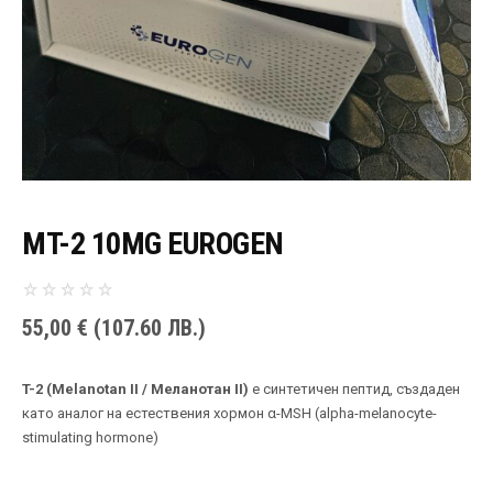
MT-2 10MG EUROGEN
55,00
€
(107.60 ЛВ.)
T-2 (Melanotan II / Меланотан II)
е синтетичен пептид, създаден
като аналог на естествения хормон α-MSH (alpha-melanocyte-
stimulating hormone)