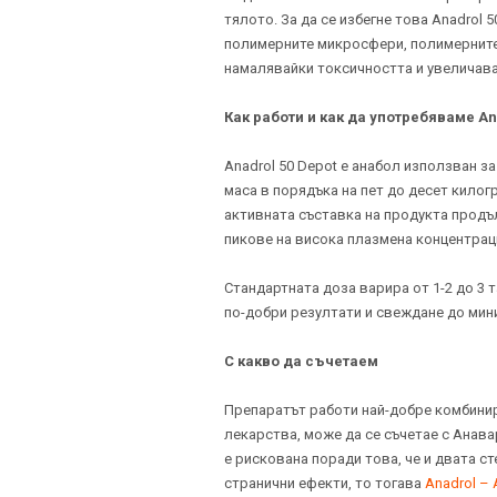
тялото. За да се избегне това Anadrol
полимерните микросфери, полимерните 
намалявайки токсичността и увеличава
Как работи и как да употребяваме An
Anadrol 50 Depot е анабол използван з
маса в порядъка на пет до десет килог
активната съставка на продукта продъ
пикове на висока плазмена концентраци
Стандартната доза варира от 1-2 до 3 т
по-добри резултати и свеждане до мин
С какво да съчетаем
Препаратът работи най-добре комбинира
лекарства, може да се съчетае с Анава
е рискована поради това, че и двата с
странични ефекти, то тогава
Anadrol –