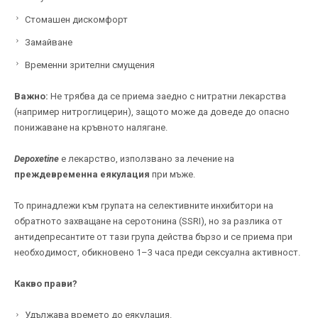
Стомашен дискомфорт
Замайване
Временни зрителни смущения
Важно:
Не трябва да се приема заедно с нитратни лекарства
(например нитроглицерин), защото може да доведе до опасно
понижаване на кръвното налягане.
Depoxetine
е лекарство, използвано за лечение на
преждевременна еякулация
при мъже.
То принадлежи към групата на селективните инхибитори на
обратното захващане на серотонина (SSRI), но за разлика от
антидепресантите от тази група действа бързо и се приема при
необходимост, обикновено 1–3 часа преди сексуална активност.
Какво прави?
Удължава времето до еякулация.