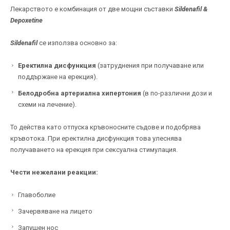
Лекарството е комбинация от две мощни съставки
Sildenafil &
Depoxetine
Sildenafil
се използва основно за:
Еректилна дисфункция
(затруднения при получаване или
поддържане на ерекция).
Белодробна артериална хипертония
(в по-различни дози и
схеми на лечение).
То действа като отпуска кръвоносните съдове и подобрява
кръвотока. При еректилна дисфункция това улеснява
получаването на ерекция при сексуална стимулация.
Чести нежелани реакции:
Главоболие
Зачервяване на лицето
Запушен нос